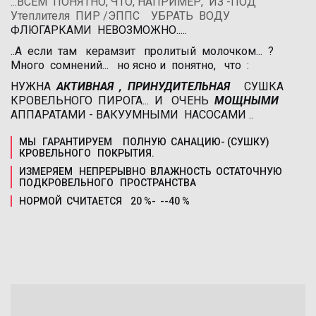
...ВСЕМ  ПОНЯТНО, ЧТО, НАПРИМЕР,  ИЗ -ПОД     
Утеплителя  ПИР /ЭППС    УБРАТЬ  ВОДУ 
ФЛЮГАРКАМИ  НЕВОЗМОЖНО..... 
..А  если  там   керамзит   пролитый  молочком...  ?  
Много  сомнений...   но ясно и  понятно,   что  :  
НУЖНА  
АКТИВНАЯ  ,  ПРИНУДИТЕЛЬНАЯ  
   СУШКА    
КРОВЕЛЬНОГО  ПИРОГА...  И   ОЧЕНЬ  
МОЩНЫМИ
АППАРАТАМИ - ВАКУУМНЫМИ  НАСОСАМИ ..
МЫ   ГАРАНТИРУЕМ     ПОЛНУЮ  САНАЦИЮ- (СУШКУ)  
КРОВЕЛЬНОГО   ПОКРЫТИЯ.
ИЗМЕРЯЕМ   НЕПРЕРЫВНО  ВЛАЖНОСТЬ  ОСТАТОЧНУЮ  
ПОДКРОВЕЛЬНОГО   ПРОСТРАНСТВА
НОРМОЙ  СЧИТАЕТСЯ    20 %-  --40 %