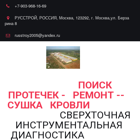
+7-903-968-16-69
РУССТРОЙ
,
РОССИЯ
,
Москва
,
123292, г. Москва,ул. Берза
рина 8
russtroy2005@yandex.ru
ПОИСК
ПРОТЕЧЕК - РЕМОНТ --
СУШКА КРОВЛИ
СВЕРХТОЧНАЯ
ИНСТРУМЕНТАЛЬНАЯ
ДИАГНОСТИКА